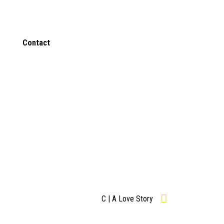
e
Contact
C | A Love Story